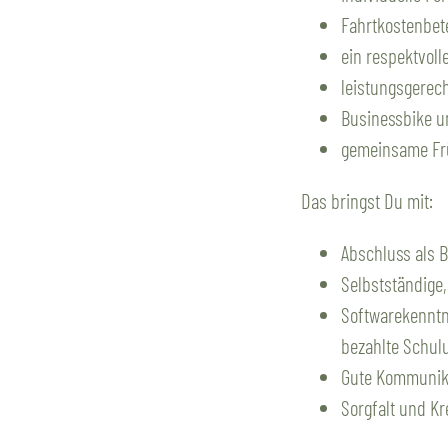
Fahrtkostenbete
ein respektvoll
leistungsgerec
Businessbike u
gemeinsame Frü
Das bringst Du mit:
Abschluss als B
Selbstständige,
Softwarekenntni
bezahlte Schulu
Gute Kommunika
Sorgfalt und Kre