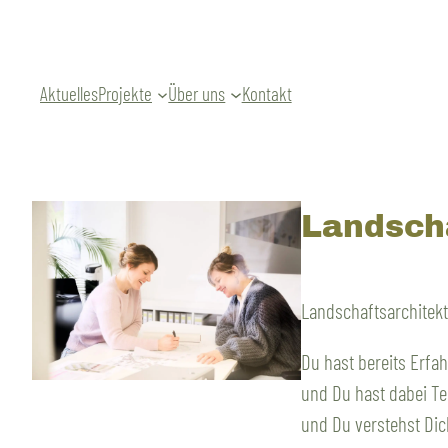
Zum
Inhalt
springen
Aktuelles
Projekte
Über uns
Kontakt
Landscha
Landschaftsarchitekt
Du hast bereits Erfah
und Du hast dabei Ter
und Du verstehst Dic