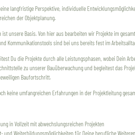
 eine langfristige Perspektive, individuelle Entwicklungsmöglich
reichen der Objektplanung.
 ist unsere Basis. Von hier aus bearbeiten wir Projekte im gesam
d Kommunikationstools sind bei uns bereits fest im Arbeitsalltag
leitest Du die Projekte durch alle Leistungsphasen, wobei Dein A
Schnittstelle zu unserer Bauüberwachung und begleitest das Proje
eiligen Baufortschritt.
noch keine umfangreichen Erfahrungen in der Projektleitung gesa
lung in Vollzeit mit abwechslungsreichen Projekten
rt- und Weiterbildungsmöglichkeiten für Deine berufliche Weitere