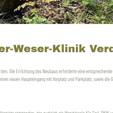
ler-Weser-Klinik Ver
erden. Die Errichtung des Neubaus erforderte eine entspreche
inen neuen Haupteingang mit Vorplatz und Parkplatz, sowie die 
Vorplatz entstanden, der zugleich als Wendekreis für Taxi, PKW 