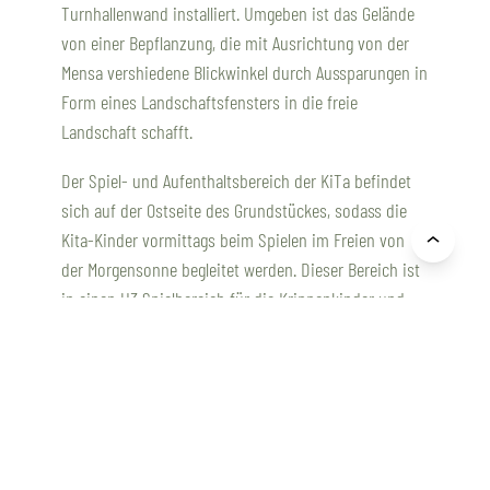
Turnhallenwand installiert. Umgeben ist das Gelände
von einer Bepflanzung, die mit Ausrichtung von der
Mensa vershiedene Blickwinkel durch Aussparungen in
Form eines Landschaftsfensters in die freie
Landschaft schafft.
Der Spiel- und Aufenthaltsbereich der KiTa befindet
sich auf der Ostseite des Grundstückes, sodass die
Kita-Kinder vormittags beim Spielen im Freien von
der Morgensonne begleitet werden. Dieser Bereich ist
in einen U3 Spielbereich für die Krippenkinder und
einen Ü3 Spielbereich für die 3-6jährigen
Kindergartenkinder unterteilt. Beide Bereiche bieten
den Kindern Möglichkeiten zum Spielen, Entdecken
und Forschen, aber auch Ruhe und
Aufenthaltsbereiche.