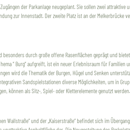
gängen der Parkanlage neugeplant. Sie sollen zwei attraktive und
indung zur Innenstadt. Der zweite Platz ist an der Melkerbrücke v
d besonders durch große offene Rasenflächen geprägt und bietet 
 Thema “ Burg“ aufgreift, ist ein neuer Erlebnisraum für Familie
en wird die Thematik der Burgen, Hügel und Senken unterstützt. 
egrativen Sandspielstationen diverse Möglichkeiten, um in Gruppen
egen, können als Sitz-, Spiel- oder Kletterelemente genutzt werd
nen Wallstraße“ und der „Kaiserstraße“ befindet sich im Überga
ls unattraktive Asphaltfläche dar. Die Neugestaltung des Parkpla